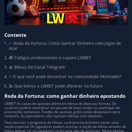
Contente
✅ Roda da Fortuna: Como Ganhar Dinheiro com Jogos de
Azar
🎁 Códigos promocionais e cupons LWBET
🎀 Bônus Do Canal Telegram
⚡ O que você pode encontrar na comunidade VKontakte?
📝 Que bónus a LWBET pode oferecer no futuro
Roda da Fortuna: como ganhar dinheiro apostando
LWBET
As casas de apostas oferecem bônus de diversas formas. Os
usuários podem reivindicar um pacote de boas-vindas ou participar de
promoções semanais. Fundos de apostas grátis estão disponíveis para
cadastro. As operadoras não rejeitam ofertas sem depósito.
Para acessar o programa de bônus, você precisa primeiro visitar uma
seção especial. Os jogadores podem acessar a seção de bônus através do
menu lateral. Lá, os jogadores verão uma aba de anúncios. Nesta página,