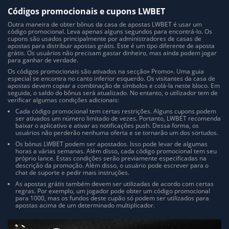
Códigos promocionais e cupons LWBET
Outra maneira de obter bônus da casa de apostas LWBET é usar um
código promocional. Leva apenas alguns segundos para encontrá-lo. Os
cupons são usados ​​principalmente por administradores de casas de
apostas para distribuir apostas grátis. Este é um tipo diferente de aposta
grátis. Os usuários não precisam gastar dinheiro, mas ainda podem jogar
para ganhar de verdade.
Os códigos promocionais são ativados na secção» Promo». Uma guia
especial se encontra no canto inferior esquerdo. Os visitantes da casa de
apostas devem copiar a combinação de símbolos e colá-la neste bloco. Em
seguida, o saldo do bônus será atualizado. No entanto, o utilizador tem de
verificar algumas condições adicionais:
Cada código promocional tem certas restrições. Alguns cupons podem
ser ativados um número limitado de vezes. Portanto, LWBET recomenda
baixar o aplicativo e ativar as notificações push. Dessa forma, os
usuários não perderão nenhuma oferta e se tornarão um dos sortudos.
Os bónus LWBET podem ser apostados. Isso pode levar de algumas
horas a várias semanas. Além disso, cada código promocional tem seu
próprio lance. Estas condições serão previamente especificadas na
descrição da promoção. Além disso, o usuário pode escrever para o
chat de suporte e pedir mais instruções.
As apostas grátis também devem ser utilizadas de acordo com certas
regras. Por exemplo, um jogador pode obter um código promocional
para 1000, mas os fundos deste cupão só podem ser utilizados para
apostas acima de um determinado multiplicador.