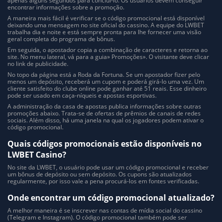
apenas alguns segundos para concluí-lo. Os usuários devem conseguir
encontrar informações sobre a promoção.
A maneira mais fácil é verificar se o código promocional está disponível
deixando uma mensagem no site oficial do cassino. A equipe do LWBET
trabalha dia e noite e está sempre pronta para lhe fornecer uma visão
geral completa do programa de bônus.
Em seguida, o apostador copia a combinação de caracteres e retorna ao
site. No menu lateral, vá para a guia» Promoções». O visitante deve clicar
no link de publicidade.
No topo da página está a Roda da Fortuna. Se um apostador fizer pelo
menos um depósito, receberá um cupom e poderá girá-lo uma vez. Um
cliente satisfeito do clube online pode ganhar até 51 reais. Esse dinheiro
pode ser usado em caça-níqueis e apostas esportivas.
A administração da casa de apostas publica informações sobre outras
promoções abaixo. Trata-se de ofertas de prêmios de canais de redes
sociais. Além disso, há uma janela na qual os jogadores podem ativar o
código promocional.
Quais códigos promocionais estão disponíveis no
LWBET Casino?
No site da LWBET, o usuário pode usar um código promocional e receber
um bônus de depósito ou sem depósito. Os cupons são atualizados
regularmente, por isso vale a pena procurá-los em fontes verificadas.
Onde encontrar um código promocional atualizado?
A melhor maneira é se inscrever nas contas de mídia social do cassino
(Telegram e Instagram). O código promocional também pode ser