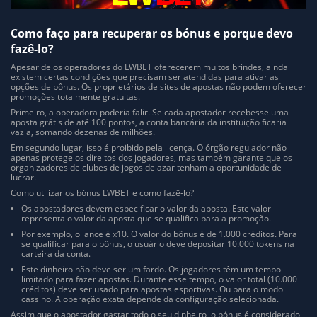
Como faço para recuperar os bónus e porque devo
fazê-lo?
Apesar de os operadores do LWBET oferecerem muitos brindes, ainda
existem certas condições que precisam ser atendidas para ativar as
opções de bônus. Os proprietários de sites de apostas não podem oferecer
promoções totalmente gratuitas.
Primeiro, a operadora poderia falir. Se cada apostador recebesse uma
aposta grátis de até 100 pontos, a conta bancária da instituição ficaria
vazia, somando dezenas de milhões.
Em segundo lugar, isso é proibido pela licença. O órgão regulador não
apenas protege os direitos dos jogadores, mas também garante que os
organizadores de clubes de jogos de azar tenham a oportunidade de
lucrar.
Como utilizar os bónus LWBET e como fazê-lo?
Os apostadores devem especificar o valor da aposta. Este valor
representa o valor da aposta que se qualifica para a promoção.
Por exemplo, o lance é x10. O valor do bônus é de 1.000 créditos. Para
se qualificar para o bônus, o usuário deve depositar 10.000 tokens na
carteira da conta.
Este dinheiro não deve ser um fardo. Os jogadores têm um tempo
limitado para fazer apostas. Durante esse tempo, o valor total (10.000
créditos) deve ser usado para apostas esportivas. Ou para o modo
cassino. A operação exata depende da configuração selecionada.
Assim que o apostador gastar todo o seu dinheiro, o bónus é considerado