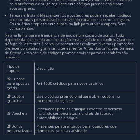
na plataforma e divulga regularmente códigos promocionais para
apostas grátis.
Telegram Instant Messenger. Os apostadores podem receber códigos
promocionais personalizados através do canal do clube no Telegram.
Os usuários simplesmente clicam no link para ativar o cupom. Sem
compromisso.
Não há limite para a frequência de uso de um código de bônus. Tudo
depende da política, da administração e da atividade do público. Quando o
tráfego de visitantes é baixo, os promotores realizam diversas promoções
oferecendo apostas grátis simultaneamente. Antes dos principais torneios
de futebol, uma série de códigos promocionais separados também são
lançados.
Tipo de
Descrição
cupom
🎁 Cupons
para apostas
Até 1000 créditos para novos usuários
grátis
🎁 Cupons
Use o código promocional para obter cupons no
gratuitos
momento do registro
Promoções para os principais eventos esportivos,
🎁 Vouchers
incluindo campeonatos mundiais de futebol,
automobilismo e hóquei
🎁 Bônus
Presentes personalizados para jogadores que
personalizado
demonstraram sua atividade