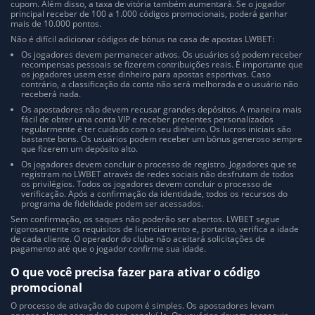
cupom. Além disso, a taxa de vitória também aumentará. Se o jogador
principal receber de 100 a 1.000 códigos promocionais, poderá ganhar
mais de 10.000 pontos.
Não é difícil adicionar códigos de bónus na casa de apostas LWBET:
Os jogadores devem permanecer ativos. Os usuários só podem receber
recompensas pessoais se fizerem contribuições reais. É importante que
os jogadores usem esse dinheiro para apostas esportivas. Caso
contrário, a classificação da conta não será melhorada e o usuário não
receberá nada.
Os apostadores não devem recusar grandes depósitos. A maneira mais
fácil de obter uma conta VIP e receber presentes personalizados
regularmente é ter cuidado com o seu dinheiro. Os lucros iniciais são
bastante bons. Os usuários podem receber um bônus generoso sempre
que fizerem um depósito alto.
Os jogadores devem concluir o processo de registro. Jogadores que se
registram no LWBET através de redes sociais não desfrutam de todos
os privilégios. Todos os jogadores devem concluir o processo de
verificação. Após a confirmação da identidade, todos os recursos do
programa de fidelidade podem ser acessados.
Sem confirmação, os saques não poderão ser abertos. LWBET segue
rigorosamente os requisitos de licenciamento e, portanto, verifica a idade
de cada cliente. O operador do clube não aceitará solicitações de
pagamento até que o jogador confirme sua idade.
O que você precisa fazer para ativar o código
promocional
O processo de ativação do cupom é simples. Os apostadores levam