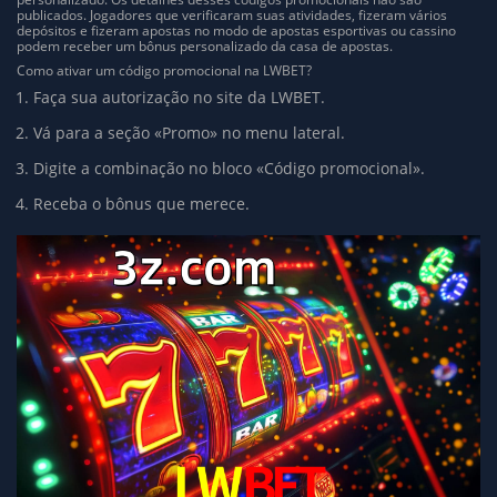
publicados. Jogadores que verificaram suas atividades, fizeram vários
depósitos e fizeram apostas no modo de apostas esportivas ou cassino
podem receber um bônus personalizado da casa de apostas.
Como ativar um código promocional na LWBET?
Faça sua autorização no site da LWBET.
Vá para a seção «Promo» no menu lateral.
Digite a combinação no bloco «Código promocional».
Receba o bônus que merece.