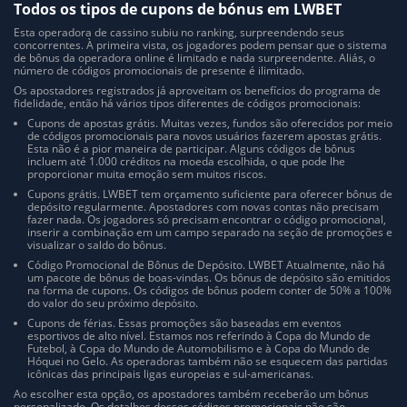
Todos os tipos de cupons de bónus em LWBET
Esta operadora de cassino subiu no ranking, surpreendendo seus
concorrentes. À primeira vista, os jogadores podem pensar que o sistema
de bônus da operadora online é limitado e nada surpreendente. Aliás, o
número de códigos promocionais de presente é ilimitado.
Os apostadores registrados já aproveitam os benefícios do programa de
fidelidade, então há vários tipos diferentes de códigos promocionais:
Cupons de apostas grátis. Muitas vezes, fundos são oferecidos por meio
de códigos promocionais para novos usuários fazerem apostas grátis.
Esta não é a pior maneira de participar. Alguns códigos de bônus
incluem até 1.000 créditos na moeda escolhida, o que pode lhe
proporcionar muita emoção sem muitos riscos.
Cupons grátis. LWBET tem orçamento suficiente para oferecer bônus de
depósito regularmente. Apostadores com novas contas não precisam
fazer nada. Os jogadores só precisam encontrar o código promocional,
inserir a combinação em um campo separado na seção de promoções e
visualizar o saldo do bônus.
Código Promocional de Bônus de Depósito. LWBET Atualmente, não há
um pacote de bônus de boas-vindas. Os bônus de depósito são emitidos
na forma de cupons. Os códigos de bônus podem conter de 50% a 100%
do valor do seu próximo depósito.
Cupons de férias. Essas promoções são baseadas em eventos
esportivos de alto nível. Estamos nos referindo à Copa do Mundo de
Futebol, à Copa do Mundo de Automobilismo e à Copa do Mundo de
Hóquei no Gelo. As operadoras também não se esquecem das partidas
icônicas das principais ligas europeias e sul-americanas.
Ao escolher esta opção, os apostadores também receberão um bônus
personalizado. Os detalhes desses códigos promocionais não são